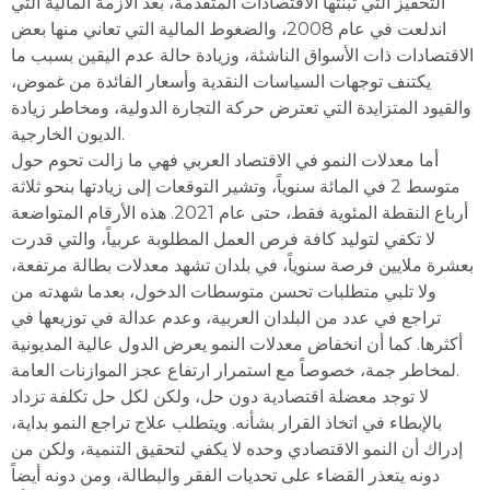
التحفيز التي تبنتها الاقتصادات المتقدمة، بعد الأزمة المالية التي
اندلعت في عام 2008، والضغوط المالية التي تعاني منها بعض
الاقتصادات ذات الأسواق الناشئة، وزيادة حالة عدم اليقين بسبب ما
يكتنف توجهات السياسات النقدية وأسعار الفائدة من غموض،
والقيود المتزايدة التي تعترض حركة التجارة الدولية، ومخاطر زيادة
الديون الخارجية.
أما معدلات النمو في الاقتصاد العربي فهي ما زالت تحوم حول
متوسط 2 في المائة سنوياً، وتشير التوقعات إلى زيادتها بنحو ثلاثة
أرباع النقطة المئوية فقط، حتى عام 2021. هذه الأرقام المتواضعة
لا تكفي لتوليد كافة فرص العمل المطلوبة عربياً، والتي قدرت
بعشرة ملايين فرصة سنوياً، في بلدان تشهد معدلات بطالة مرتفعة،
ولا تلبي متطلبات تحسن متوسطات الدخول، بعدما شهدته من
تراجع في عدد من البلدان العربية، وعدم عدالة في توزيعها في
أكثرها. كما أن انخفاض معدلات النمو يعرض الدول عالية المديونية
لمخاطر جمة، خصوصاً مع استمرار ارتفاع عجز الموازنات العامة.
لا توجد معضلة اقتصادية دون حل، ولكن لكل حل تكلفة تزداد
بالإبطاء في اتخاذ القرار بشأنه. ويتطلب علاج تراجع النمو بداية،
إدراك أن النمو الاقتصادي وحده لا يكفي لتحقيق التنمية، ولكن من
دونه يتعذر القضاء على تحديات الفقر والبطالة، ومن دونه أيضاً