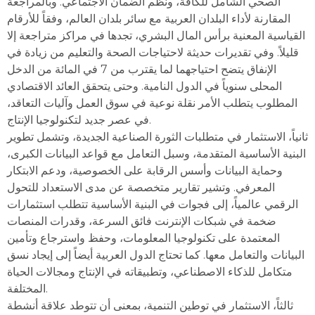
الصحي الشامل للكافة، ونظم الضمان الاجتماعي. وبالمراجعة
المقارنة لأداء البلدان العربية مع سائر بلدان العالم، وفقاً للأرقام
القياسية المعنية برأس المال البشري، تجدها في مراكز متراجعة إلا
قليلاً. وفي تقديرات حديثة لاحتياجات الصحة والتعليم من زيادة في
الإنفاق يتضح احتياجهما لما يقترب من 7 في المائة من الدخل
المحلى سنوياً في الدول النامية. وحتى يتحقق العائد الاقتصادي
المطلوب يتطلب الأمر نقلة نوعية في سوق العمل وآليات التعاقد،
في عصر جديد لتكنولوجيا الإنتاج.
ثانياً، الاستثمار في متطلبات الثورة الصناعية الجديدة، وتشمل تطوير
البنية الأساسية المتقدمة، وسبل التعامل مع قواعد البيانات الكبرى،
وحماية البيانات وأسس الرقابة على الخصوصية، ودعم الابتكار
المعرفي. وتشير تقارير متخصصة عن مدى الاستعداد للتحول
الرقمي عالمياً، إلى فجوات في البنية الأساسية تتطلب استثمارات
ضخمة في شبكات الإنترنت فائق السرعة، وقدرات المنصات
المعتمدة على تكنولوجيا المعلومات، وحفظ واسترجاع وتأمين
البيانات والتعامل معها. كما تحتاج الدول العربية أيضاً إلى إيجاد نسق
متكامل للذكاء الاصطناعي، وتطبيقاته في الإنتاج ومجالات الحياة
المختلفة.
ثالثاً، الاستثمار في توطين التنمية، بمعنى أن تتوطد علاقة أنشطة