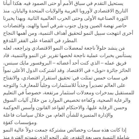
يستحيل التقدم في سباق الأمم أو حتى الصمود فيه. هكذا أنبأنا
التاريخ الاقتصادي لأوروبا الغربية والولايات المتحدة واليابان، منذ
الثورة الصناعية الأولى وحتى الحرب العالمية الثانية. وبهذا يخبرنا
حاضر نهضة الصين ودول جنوب شرقي آسيا والهند، واقتصادات
أخرى انتهجت سبيل النمو لتحقيق أهداف التنمية، ومن أهمها النجاح
المطرد في القضاء على الفقر المُدقع.
مَن ينشد حلولاً ناجعة لمعضلات النمو الاقتصادي وتراجعه، لعله
يستأنس بخبرات عملية ناجحة لخصها تقرير عن النمو والتنمية، قاد
فريق عمله – الذي كنت أحد أعضائه – البروفسور مايك سبنس،
الحائز جائزة «نوبل» في الاقتصاد. وقد اشتركت الدول الأعلى نمواً
في سمات خمس تمثلت في: تحقيق استقرار اقتصادي، والانفتاح
على العالم تصديراً وجذباً للاستثمارات وجلباً للمعارف؛ والتوجه
للمستقبل بمدخرات ومعدلات استثمار مرتفعة، خصوصاً في التعليم
والرعاية الصحية، وكفاءة تخصيص الموارد من خلال آليات السوق
وحسن الرقابة عليها، والاحتكام لقواعد القانون وأسس الحوكمة
والإدارة المتميزة للشأن العام، من خلال سياسات فاعلة
ومؤسسات كفؤة.
إذا كانت هذه سمات وخصائص مشتركة جمعت دولاً عالية النمو
شاملة التنمية وسريعة التقدم، على النحو الذي شهدته الفترة منذ