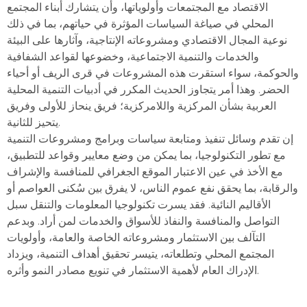
الاقتصاد مع المجتمعات وأولوياتها، وأن يتشارك أبناء المجتمع
المحلي في صياغة السياسات المؤثرة في حياتهم، بما في ذلك
نوعية المجال الاقتصادي ومشروعاته الإنتاجية، وآثارها على البيئة
والخدمات والتنمية الاجتماعية، وخضوعها لقواعد الشفافية
والحوكمة، سواء استقرت هذه المشروعات في قرى الريف أو أحياء
الحضر. وهذا أمر يتجاوز الحديث المكرر في أدبيات التنمية المحلية
العربية بشأن المركزية واللامركزية؛ فريق ينحاز للأولى وفريق
يتحيز للثانية.
إن تقدم وسائل تنفيذ ومتابعة سياسات وبرامج ومشروعات التنمية
مع تطور التكنولوجيا، بما يمكن من وضع معايير وقواعد للتطبيق،
مع الأخذ في عين الاعتبار الموقع الجغرافي للمنافسة والإشراف
والرقابة، بما يحقق نفع عموم الناس، لا يفرق بين سُكنى العواصم أو
الأقاليم النائية. فقد يسرت تكنولوجيا المعلومات والتنقل سبل
التواصل والمنافسة والنفاذ للأسواق والخدمات لمن أراد. وبدعم
التآلف بين الاستثمار ومشروعاته الخاصة والعامة، وأولويات
المجتمع المحلي وتطلعاته، يتيسر تحقيق أهداف التنمية، ويزداد
الإدراك العام لأهمية الاستثمار في تنويع مصادر النمو وأثره.