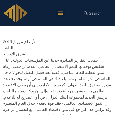
نهج جديد للاستثمار لعلاج معضلة النمو
الأربعاء, مايو 1, 2019
الناشر:
الشرق الأوسط
أجمعت التقارير الصادرة حديثاً عن المؤسسات الدولية، على
تخفيض توقعاتها للنمو الاقتصادي العالمي، بعدما تراجعت أرقام
النمو الفعلية للعام الماضي، فصلاً بعد فصل، ليصل لنحو 2.7 في
المائة في آخر العام، بعدما بلغ 3.3 في المائة في أوله. وقد دفع هذا
مديرة صندوق النقد الدولي، كريستين لاغارد، إلى أن تصف الاقتصاد
العالمي بأنه «يشهد مرحلة دقيقة»، وإلى أن يذكر ديفيد مالباس،
الرئيس الجديد لمجموعة البنك الدولي، في أول تصريح له للإعلام،
أن النمو الاقتصادي العالمي «فقد قوة دفعه» خلال العام المنصرم.
وقد تزامن هذا التراجع في نمو الاقتصاد العالمي مع انحسار أثر حزم