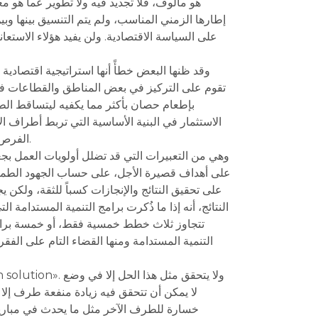
هو مألوف، فلا تجديد فيه ولا تطوير عما هو 
إطارها الزمني المناسب، ولم يتم التنسيق بينها و
على السياسة الاقتصادية. ولن يفيد هؤلاء الاستعان
تقوم على التركيز في بعض المناطق والقطاعات فينت
بإطعام حصان بأكثر مما يكفيه ليتساقط الطعا
الاستثمار في البنية الأساسية التي تربط أطراف ا
الفرص العادلة للجميع حتى يعود النمو بالنفع على عموم الناس، وإلا تركزت عائداته أبداً ولن تتساقط إلا على ذوي الحظ أو الحظوة.
على أهداف قصيرة الأجل، على حساب الجهود الطموحة ا
على تحقيق النتائج والإنجازات كسباً للثقة، ولكن 
تتجاوز ثلاث خطط خمسية فقط، أو خمسة برامج 
التنمية المستدامة ومنها القضاء التام على الفقر
لا يمكن أن تتحقق فيه زيادة منفعة طرف إلا
خسارة للطرف الآخر مثل ما يحدث في مباريات 