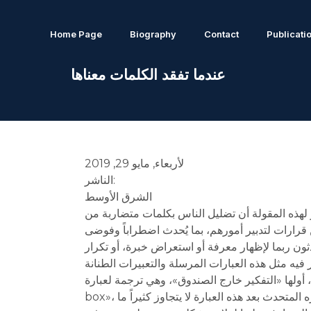
Home Page
Biography
Contact
Publicati
عندما تفقد الكلمات معناها
لأربعاء, مايو 29, 2019
الناشر:
الشرق الأوسط
لهذه المقولة أن تضليل الناس بكلمات متضاربة من
ثون ربما لإظهار معرفة أو استعراض خبرة، أو تكرار
ير خارج الصندوق»، وهي ترجمة لعبارة «thinking outside the
box»، ويلقيها المتحدث مظهراً الدعوة للابتكار والتجديد والتمرد على ما درج استخدامه من أساليب. ثم يُفاجأ المستمع بأن ما يذكره المتحدث بعد هذه العبارة لا يتجاوز كثيراً ما