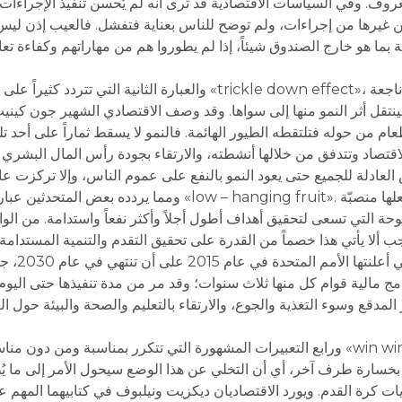
معروف. وفي السياسات الاقتصادية قد ترى أنه لم يُحسن تنفيذ الإجراءا
بين غيرها من إجراءات، ولم توضح للناس بعناية فتفشل. فالعيب إذن ليس
ة بما هو خارج الصندوق شيئاً، إذا لم يطوروا هم من مهاراتهم وكفاءة تع
والعبارة الثانية التي تتردد كثيراً على الألسنة هي «تساقط ثمار النمو
قل أثر النمو منها إلى سواها. وقد وصف الاقتصادي الشهير جون كينيث
م من حوله فتلتقطه الطيور الهائمة. فالنمو لا يسقط ثماراً على أحد تلق
لاقتصاد وتتدفق من خلالها أنشطته، والارتقاء بجودة رأس المال البشري 
ومما يردده بعض المتحدثين عبارة ثالثة وهي «التقاط الثمار القريب
لتي تسعى لتحقيق أهداف أطول أجلاً وأكثر نفعاً واستدامة. من الواجب
يجب ألا يأتي هذا خصماً من القدرة على تحقيق التقدم والتنمية المستدامة
النتائج، أ
مالية قوام كل منها ثلاث سنوات؛ وقد مر من مدة تنفيذها حتى اليوم
 المدقع وسوء التغذية والجوع، والارتقاء بالتعليم والصحة والبيئة حول ا
ورابع التعبيرات المشهورة التي تتكرر بمناسبة ومن دون مناسبة «الحل المربح لكل الأطراف»
 بخسارة طرف آخر، أي أن التخلي عن هذا الوضع سيحول الأمر إلى ما ي
كرة القدم. ويورد الاقتصاديان ديكزيت ونيلبوف في كتابيهما المهم عن