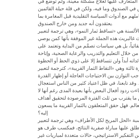
ت المتعارف عليها لعلاج مشكلة معينة، ولم توضع في
 في الصندوق وما فيه، ولكن في قلة حيلة القائمين
املهم مع أدوات السياسة التقليدية قبل المغامرة بما
يعتقدون أنه جديد ومن خارج الصندوق.
»، وهي ترجمة لتعبير «trickle down effect»، وقد ظنها البعض خطأً أنها استراتيجية اقتصادية ناجعة
 غالبريث هذه الجملة غير الموفقة بأنها كمن يوصي
ائياً، بل هي سياسات تصمَّم من البداية وتعتمد على
من خلال التعليم والتدريب والرعاية الصحية، وإتاحة
ة»، كترجمة لتعبير «low – hanging fruit». وهي من التعبيرات التي قد تضلل أولويات العمل بجعلها منصبّة
 التوازن بين الاحتياجات العاجلة أو إظهار القدرة
. وقد تابعنا، في ظل اعتياد كثير من الناس استعجال
نه إذا ما ذُكرت برامج التنمية المستدامة التي أعلنتها الأمم المتحدة في عام 2015 على أن تنتهي في عام 2030، جاءت ردود أفعال البعض بأنها بعيدة المدى رغم أنها لا
 ما يقترب من ثلث الفترة المرصودة لتحقيق أهداف
لعالم. فهل حقق المتعلقون بالثمار القريبة ما يسعون
إليه؟
 وهي ترجمة لتعبير «win win solution». ولا يتحقق مثل هذا الحل إلا في وضع
ُطلق عليها مباراة صفرية النتائج، فمكسب طرف هو
 التفكير الاستراتيجي، حالات متعددة لمباريات غير