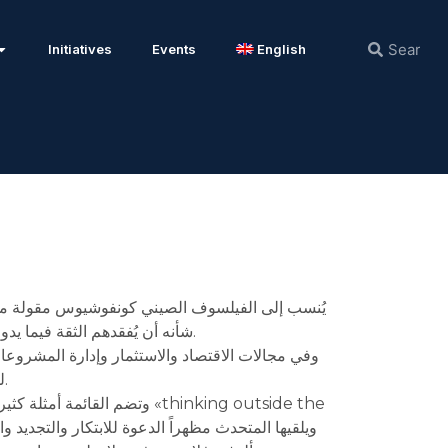
Initiatives
Events
English
يُنسب إلى الفيلسوف الصيني كونفوشيوس مقولة مفاد
شأنه أن يُفقدهم الثقة فيما يدور حولهم وفي علاقاتهم بعضهم ببعض، ويمنعهم من اتخاذ ما يناسبهم من قرارات لتدبير أمورهم، بما يُحدث اضطراباً وفوضى.
وفي مجالات الاقتصاد والاستثمار وإدارة المشروعات
لما يقوله آخرون ينقلون عنهم دون بينة أو حسن إدراك للسياق الذي تُذكر فيه مثل هذه العبارات المرسلة والتعبيرات الطنانة.
وتضم القائمة أمثلة كثيرة ل