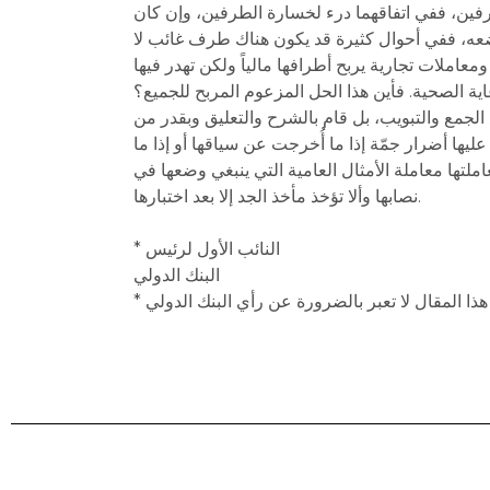
طرفين، ففي اتفاقهما درء لخسارة الطرفين، وإن كان
موضعه، ففي أحوال كثيرة قد يكون هناك طرف غائب لا
املات تجارية يربح أطرافها مالياً ولكن تهدر فيها
ية الصحية. فأين هذا الحل المزعوم المربح للجميع؟
 الجمع والتبويب، بل قام بالشرح والتعليق وبقدر من
ليها أضرار جمّة إذا ما أُخرجت عن سياقها أو إذا ما
ملتها معاملة الأمثال العامية التي ينبغي وضعها في
نصابها وألا تؤخذ مأخذ الجد إلا بعد اختبارها.
* النائب الأول لرئيس
البنك الدولي
ي هذا المقال لا تعبر بالضرورة عن رأي البنك الدولي