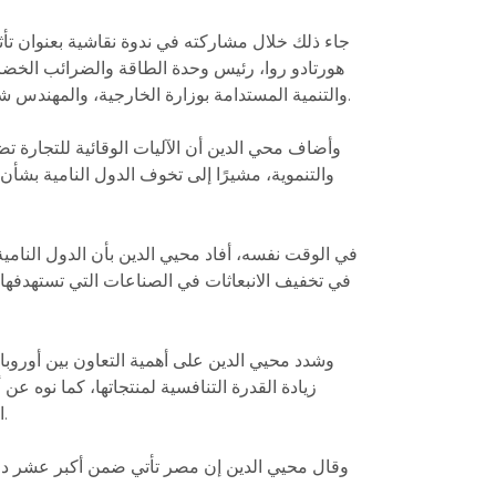
جاء ذلك خلال مشاركته في ندوة نقاشية بعنوان تأثي
هورتادو روا، رئيس وحدة الطاقة والضرائب الخضراء
والتنمية المستدامة بوزارة الخارجية، والمهندس شريف عبد الرحيم، مستشار وزيرة البيئة، وأدار الندوة معتز يكن، كبير الاستشاريين الاقتصاديين بلينكس لاستشارات الأعمال.
وأضاف محي الدين أن الآليات الوقائية للتجارة تضع
والتنموية، مشيرًا إلى تخوف الدول النامية بشأن م
في الوقت نفسه، أفاد محيي الدين بأن الدول النامية 
في تخفيف الانبعاثات في الصناعات التي تستهدفها ال
وشدد محيي الدين على أهمية التعاون بين أوروبا
زيادة القدرة التنافسية لمنتجاتها، كما نوه ع
التمويل والمساعدة التقنية لمشروعات الطاقة لديها بما يساعدها على نزع الكربون عن القطاعات الصناعية عالية الانبعاثات.
وقال محيي الدين إن مصر تأتي ضمن أكبر عشر دول مص