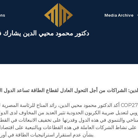
ons
Media Archive
دكتور محمود محيي الدين يشارك في 
دين: الشراكات من أجل التحول العادل لقطاع الطاقة تساعد الدول النا
أكد الدكتور محمود محيي الدين، رائد المناخ للرئاسة المصرية لمؤتمر أطراف اتفاقية الأمم 
اتحاد الأوروبي لتعديل ضريبة الكربون الحدودية تثير العديد من المخاوف لدى ا
مناخي والتنموي في هذه الدول وقدرتها على تخفيف الانبعاثات في الق
 على نشاط الشركات العاملة في هذه القطاعات وبالتبعية على اقتصادا
بشأن عدم استقرار استراتيجيات الطاقة في أوروبا وتأثير ذلك على إعدادها لمشروعات الطاقة لديها.