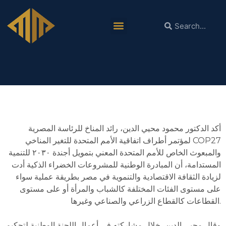
دكتور محمود محيي الدين: مبادرة المشروعات
الخضراء الذكية تهدف لزيادة الثقافة الاقتصادية
وفرص الاستثمار
أكد الدكتور محمود محيي الدين، رائد المناخ للرئاسة المصرية
لمؤتمر أطراف اتفاقية الأمم المتحدة للتغير المناخي COP27
والمبعوث الخاص للأمم المتحدة المعني بتمويل أجندة ٢٠٣٠ للتنمية
المستدامة، أن المبادرة الوطنية للمشروعات الخضراء الذكية أدت
لزيادة الثقافة الاقتصادية والتنموية في مصر بطريقة عملية سواء
على مستوى الفئات المختلفة كالشباب والمرأة أو على مستوى
القطاعات كالقطاع الزراعي والصناعي وغيرها.
وقال محيي الدين، خلال مشاركته في أعمال اللجنة الوطنية لتحكيم