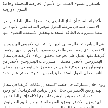
باستقرار مستوى الطلب من الأسواق الخارجية المحتملة وخاصةً
السوق الأوروبية.
وأكد رائد المناخ أن الغاز الطبيعي يعد مصدرًا انتقاليًا للطاقة يمكن
الاعتماد عليه في مرحلة التحول لتوفير الطاقة لحين الانتهاء من
تنفيذ مشروعات الطاقة المتجددة وتحقيق الاستفادة القصوى منها.
في السياق ذاته، قال محيي الدين إن التحالف الأفريقي للهيدروجين
الأخضر، الذي يضم مصر والمغرب وموريتانيا وكينيا وناميبيا وجنوب
أفريقيا، يقود العمل على نحو جيد لتحقيق الريادة الأفريقية في مجال
الهيدروجين الأخضر، مضيفًا ن مشروعات الهيدروجين الأخضر من
المتوقع أن توفر نحو ٤,٢ مليون فرصة عمل وتساهم في نمو إجمالي
الناتج المحلي للدول الستة بما يتراوح بين ٦٪؜ و١٢٪؜ حتى عام ٢٠٥٠.
ونوه، خلال مشاركته في جلسة “استغلال إمكانات أفريقيا في مجال
الهيدروجين الأخضر من خلال الدور الريادي للحكومات”، عن وجود
تحديات تواجه هذه المشروعات منها تكلفة إنتاج الطاقة من
الهيدروجين الأخضر، وتعزيز القدرة التنافسية، وتطبيق التكنولوجيا
الأحدث في هذا المجال، وتحسين البنية التحتية ودعم سلسلة