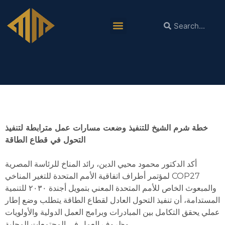
دكتور محمود محيي الدين في أسبوع أفريقيا للمناخ:
التحول العادل لقطاع الطاقة يستلزم إطارًا عمليًا
يحقق التكامل بين الجهود الدولية والمحلية
خطة شرم الشيخ للتنفيذ وضعت مسارات عمل مترابطة لتنفيذ
التحول في قطاع الطاقة
أكد الدكتور محمود محيي الدين، رائد المناخ للرئاسة المصرية
لمؤتمر أطراف اتفاقية الأمم المتحدة للتغير المناخي COP27
والمبعوث الخاص للأمم المتحدة المعني بتمويل أجندة ٢٠٣٠ للتنمية
المستدامة، أن تنفيذ التحول العادل لقطاع الطاقة يتطلب وضع إطار
عملي يحقق التكامل بين المبادرات وبرامج العمل الدولية والأولويات
وظروف العمل في المجتمعات المحلية.