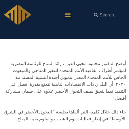
دكتور محمود محيي الدين: فرص واعدة للاستثمار في
الهيدروجين الأخضر
أوضح الدكتور محمود محيي الدين ، رائد المناخ للرئاسة المصرية
لمؤتمر أطراف اتفاقية الأمم المتحدة للتغير المناخي والمبعوث
الخاص للأمم المتحدة المعني بتمويل أجندة التنمية المستدامة
٢٠٣٠، أن البلدان ذات الاقتصادات النامية تتمتع بقدرة أفضل على
التنفيذ فيما يتعلق بملف التحول الأخضر علاوة على ضمان مشاركة
أفضل
جاء ذلك خلال كلمته التي ألقاها بجلسة ” التحول الأخضر في الشرق
الأوسط” في إطار فعاليات يوم الشباب والعلوم بقمة المناخ.