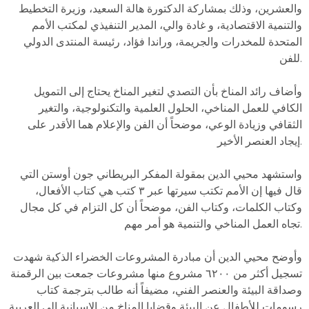
والعشرين، وذلك بمشاركة الدكتورة هالة السعيد، وزيرة التخطيط
والتنمية الاقتصادية، و غادة والي، المدير التنفيذي لمكتب الأمم
المتحدة للمخدرات والجريمة، وراندا فؤاد، رئيسة المنتدى الدولي
للفن.
وأضاف رائد المناخ بأن التصدي لتغير المناخ يحتاج إلى التمويل
الكافي للعمل المناخي، الحلول العلمية والتكنولوجية، والتغير
الثقافي وزيادة الوعي، موضحاً أن الفن والإعلام هما الأقدر على
إيجاد العنصر الأخير.
واستشهد محيي الدين بمقولة المفكر البريطاني جون أوستن التي
قال فيها إن الأمم تكتب سيرتها عبر ٣ كتب هي كتاب الأفعال،
وكتاب الكلمات، وكتاب الفن، موضحاً أن كل التزام في كل مجال
تجاه العمل المناخي والتنمية هو أمر مهم.
وأوضح محيي الدين أن مبادرة المشروعات الخضراء الذكية شهدت
تسجيل أكثر من ٦٢٠٠ مشروع منها مشروعات جمعت بين الرقمنة
وصداقة البيئة والعنصر الفني، مضيفاً أنه طالب بترجمة كتاب
رسومات للأطفال عن البيئة وقضايا المناخ من الإسبانية إلى العربية