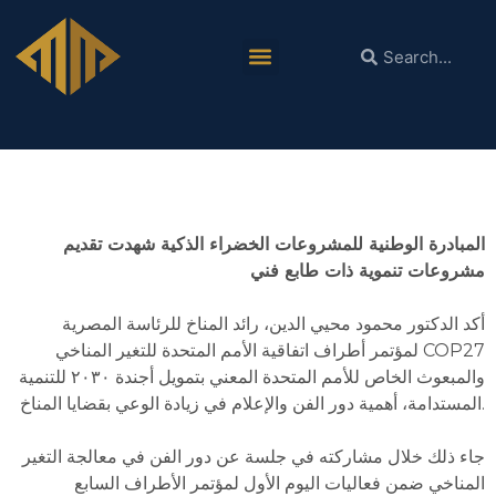
دكتور محمود محيي الدين: الفن يقوم بدور مهم في
زيادة الوعي بقضايا المناخ
المبادرة الوطنية للمشروعات الخضراء الذكية شهدت تقديم
مشروعات تنموية ذات طابع فني
أكد الدكتور محمود محيي الدين، رائد المناخ للرئاسة المصرية
لمؤتمر أطراف اتفاقية الأمم المتحدة للتغير المناخي COP27
والمبعوث الخاص للأمم المتحدة المعني بتمويل أجندة ٢٠٣٠ للتنمية
المستدامة، أهمية دور الفن والإعلام في زيادة الوعي بقضايا المناخ.
جاء ذلك خلال مشاركته في جلسة عن دور الفن في معالجة التغير
المناخي ضمن فعاليات اليوم الأول لمؤتمر الأطراف السابع