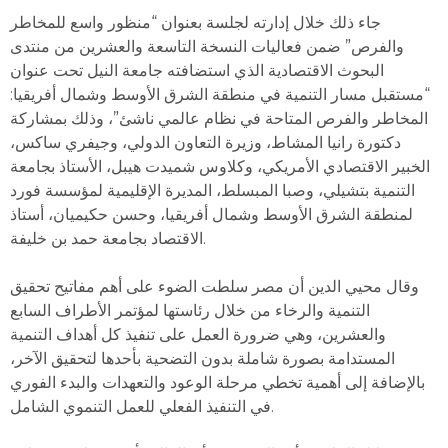
جاء ذلك خلال إدارته لجلسة بعنوان “منظور واسع للمخاطر
والفرص” ضمن فعاليات النسخة التاسعة والعشرين من منتدى
البحوث الاقتصادية الذي استضافته جامعة النيل تحت عنوان
“مستقبل مسار التنمية في منطقة الشرق الأوسط وشمال أفريقيا:
المخاطر والفرص المتاحة في نظام عالمي ناشئ”، وذلك بمشاركة
دكتورة رانيا المشاط، وزيرة التعاون الدولي، وجيفري ساكس،
الخبير الاقتصادي الأمريكي، وكلاوس شميدت هيبل، الأستاذ بجامعة
التنمية بتشيلي، وصبا المبسلط، المديرة الإقليمية لمؤسسة فورد
لمنطقة الشرق الأوسط وشمال أفريقيا، وحسن حكيميان، أستاذ
الاقتصاد بجامعة حمد بن خليفة.
وقال محيي الدين أن مصر سلطت الضوء على أهم مفاتيح تحقيق
التنمية والرخاء من خلال رئاستها لمؤتمر الأطراف السابع
والعشرين، وهي ضرورة العمل على تنفيذ كل أهداف التنمية
المستدامة بصورة شاملة بدون التضحية بأحدها لتحقيق الآخر،
بالإضافة إلى أهمية تخطي مرحلة الوعود والتعهدات والبدء الفوري
في التنفيذ الفعلي للعمل التنموي الشامل.