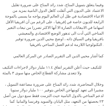
وفيما يتعلق بتمويل المناخ، شدد رائد المناخ على ضرورة تقليل
الاعتماد على الديون التي أثقلت كاهل الدول النامية بمزيد من
الاعباء الاقتصادية في ظل أن العالم اليوم يواجه ما يسمى بالموجة
الرابعة للديون خاصة في إفريقيا ، على الرغم من أن افريقيا الأقل
اسهاما في الانبعاثات الضارة الا أنها الاكثر تضررا من تبعات التغير
المناخي التي أدت الى تدهور الوضع الاقتصادي والمعيشي
بافريقيا.وفي السياق ذاته ، اوضح محيي الدين ضرورة توفير
التكنولوجيا اللازمة لدعم العمل المناخي بافريقيا .
كما أشار محيي الدين الى التقرير الصادر عن المركز العالمي
للتكيف حيث أعلن التقرير انفاق ١١.٤ مليار دولار لاجراءات التكيف
ولا تتعدى مشاركة القطاع الخاص منها سوى ٣ بالمئة.
وخلال المحاضرة، شدد رائد المناخ على ضرورة مضاعفة التمويل ،
مشيرا الى تعهد كوبنهاجن الخاص بتوفير ١٠٠ مليار دولار سنويا
لدعم المناخي بالدول النامية حيث التزمت فقط سبع دول من أصل
٢٣ بحصتها من التعهد، مثل اليابان والسويد وفرنسا والمانيا. كما