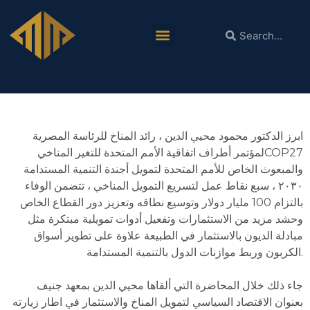
الدكتور محمود محيي الدين في محاضرة بمعهد
جنيف: سبع محاور رئيسية لتسريع التمويل المناخي
ابرز الدكتور محمود محيي الدين ، رائد المناخ للرئاسة المصرية
لمؤتمر أطراف اتفاقية الأمم المتحدة للتغير المناخيCOP27
والمبعوث الخاص للأمم المتحدة لتمويل أجندة التنمية المستدامة
٢٠٣٠ ، سبع نقاط عمل لتسريع التمويل المناخي ، تتضمن الوفاء
بالتزام 100 مليار دولار وتوسيع نطاقه وتعزيز دور القطاع الخاص
وحشد مزيد من الاستثمارات وتفعيل أدوات تمويلية مبتكرة مثل
مبادلة الديون بالاستثمار في الطبيعة علاوة على تطوير أسواق
الكربون وربط موازنات الدول بالتنمية المستدامة.
جاء ذلك خلال المحاضرة التي ألقاها محيي الدين بمعهد جنيف
بعنوان الاقتصاد السياسي لتمويل المناخ والاستثمار في اطار زيارته