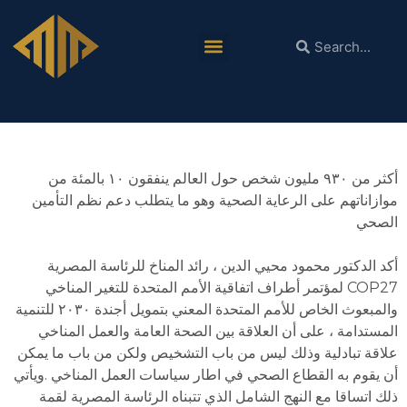
الدكتور محمود محيي الدين: ضرورة تطوير القطاع
الصحي مع مراعاة الاعتبارات البيئية
أكثر من ٩٣٠ مليون شخص حول العالم ينفقون ١٠ بالمئة من
موازاناتهم على الرعاية الصحية وهو ما يتطلب دعم نظم التأمين
الصحي
أكد الدكتور محمود محيي الدين ، رائد المناخ للرئاسة المصرية
لمؤتمر أطراف اتفاقية الأمم المتحدة للتغير المناخي COP27
والمبعوث الخاص للأمم المتحدة المعني بتمويل أجندة ٢٠٣٠ للتنمية
المستدامة ، على أن العلاقة بين الصحة العامة والعمل المناخي
علاقة تبادلية وذلك ليس من باب التشخيص ولكن من باب ما يمكن
أن يقوم به القطاع الصحي في اطار سياسات العمل المناخي .ويأتي
ذلك اتساقا مع النهج الشامل الذي تتبناه الرئاسة المصرية لقمة