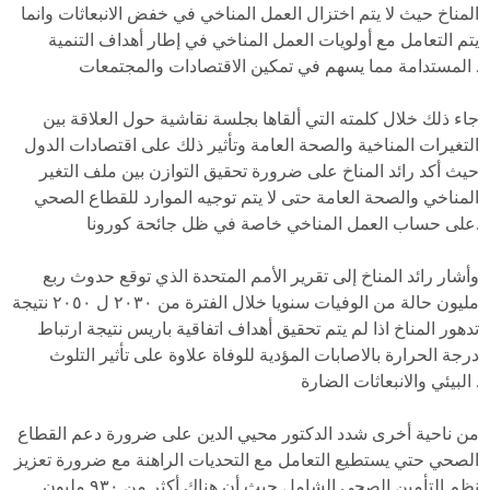
المناخ حيث لا يتم اختزال العمل المناخي في خفض الانبعاثات وانما
يتم التعامل مع أولويات العمل المناخي في إطار أهداف التنمية
المستدامة مما يسهم في تمكين الاقتصادات والمجتمعات .
جاء ذلك خلال كلمته التي ألقاها بجلسة نقاشية حول العلاقة بين
التغيرات المناخية والصحة العامة وتأثير ذلك على اقتصادات الدول
حيث أكد رائد المناخ على ضرورة تحقيق التوازن بين ملف التغير
المناخي والصحة العامة حتى لا يتم توجيه الموارد للقطاع الصحي
على حساب العمل المناخي خاصة في ظل جائحة كورونا.
وأشار رائد المناخ إلى تقرير الأمم المتحدة الذي توقع حدوث ربع
مليون حالة من الوفيات سنويا خلال الفترة من ٢٠٣٠ ل ٢٠٥٠ نتيجة
تدهور المناخ اذا لم يتم تحقيق أهداف اتفاقية باريس نتيجة ارتباط
درجة الحرارة بالاصابات المؤدية للوفاة علاوة على تأثير التلوث
البيئي والانبعاثات الضارة .
من ناحية أخرى شدد الدكتور محيي الدين على ضرورة دعم القطاع
الصحي حتي يستطيع التعامل مع التحديات الراهنة مع ضرورة تعزيز
نظم التأمين الصحي الشامل حيث أن هناك أكثر من ٩٣٠ مليون