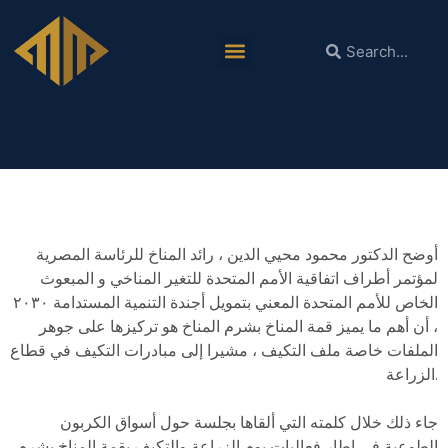
الدكتور محمود محيي الدين: أهم ما يميز قمة المناخ
بشرم المناخ هو تركيزها على جوهر الملفات خاصة
ملف التكيف
أوضح الدكتور محمود محيي الدين ، رائد المناخ للرئاسة المصرية
لمؤتمر أطراف اتفاقية الأمم المتحدة للتغير المناخي و المبعوث
الخاص للأمم المتحدة المعني بتمويل أجندة التنمية المستدامة ٢٠٣٠
، أن أهم ما يميز قمة المناخ بشرم المناخ هو تركيزها على جوهر
الملفات خاصة ملف التكيف ، مشيرا إلى مبادرات التكيف في قطاع
الزراعة.
جاء ذلك خلال كلمته التي ألقاها بجلسة حول أسواق الكربون
الطوعية في إطار فعاليات يوم الزراعة والتكيف بقمة المناخ بشرم