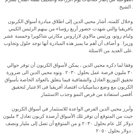
الشيخ .
وخلال كلمته، أشار محيي الدين إلى اطلاق مبادرة أسواق الكربون
بافريقيا والتي شهدت حضور أربع رؤساء من بينهم الرئيس الكيني
وليام روتو، ورئيس مالاوي لازاروس مكارثي شاكويرا وخمسة عشر
وزيرا . و أضاف أن أهم ما يميز هذه المبادرة أنها توجد حلول وتجاوب
على العديد من الاسئلة.
وفقا لما ذكره محيي الدين ، يمكن لأسواق الكربون أن توفر حوالي
٣٠ مليون فرصة عمل بحلول ٢٠٣٠ . ونوه محيي الدين الى ضرورة
تحقيق التوزيع العادل والشفافية فيما يتعلق بالعوائد الخاصة بأسواق
الكربون مع وضع ديناميكيات اقتصاد أفريقيا فى الاعتبار لتحقيق
أقصى استفادة من فرص النمو وجذب الاستثمار.
وأبرز محيي الدين الفرص الواعدة للاستثمار في أسواق الكربون
حيث من المتوقع أن توفر تلك الأسواق أرصدة كربون تعادل ٣ مليون
دولار كل عام بحلول ٢٠٣٠ و من المتوقع أن تصل إلى مليار ونصف
دولار بحلول ٢٠٥٠ .