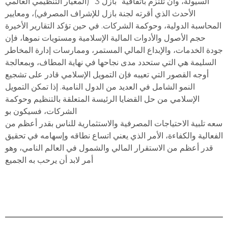
السيولة، وأن تلتزم باتفاقية “بازل 3″ (المعيار التنظيمي العالمي
الأحدث الذي أقرته لجنة بازل للإشراف المصرفي)، ومعايير
المحاسبة الدولية، وحوكمة الشركات. في حين تؤكد التقارير الأخيرة
حجم الأصول والأدوات المالية الإسلامية ومستويات نموھا، فإن
جودة الخدمات، والإبداع المالي المستمر، وممارسات إدارة المخاطر
السليمة ھي التي ستحدد مدى نجاحھا في نھاية المطاف، وبمعالجة
أوجه القصور التي تعيبه فإن التمويل الإسلامي قادر على تشجيع
النمو الشامل في العديد من الدول النامية. إذا تمكن التمويل
الإسلامي من حل القضايا الرئيسة المتعلقة بالتنظيم وحوكمة
الشركات، فسيكون بو
سعه تلبية الاحتياجات المصرفية والاستثمارية للناس بقدر أعظم من
الفعالية والكفاءة، الأمر الذي يعني اتساع نطاقه وإسھامه في تحقيق
قدر أعظم من الاستقرار المالي والشمول في العالم النامي، وھو
أمر لابد أن يرحب به الجميع