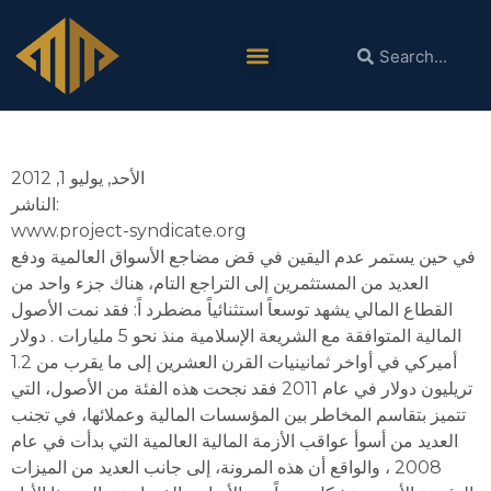
التمويل الإسلامي بلا قيود أو حدود
الأحد, يوليو 1, 2012
الناشر:
www.project-syndicate.org
في حين يستمر عدم اليقين في قض مضاجع الأسواق العالمية ودفع
العديد من المستثمرين إلى التراجع التام، ھناك جزء واحد من
القطاع المالي يشھد توسعاً استثنائياً مضطرد اً: فقد نمت الأصول
المالية المتوافقة مع الشريعة الإسلامية منذ نحو 5 مليارات . دولار
أميركي في أواخر ثمانينيات القرن العشرين إلى ما يقرب من 1.2
تريليون دولار في عام 2011 فقد نجحت ھذه الفئة من الأصول، التي
تتميز بتقاسم المخاطر بين المؤسسات المالية وعملائھا، في تجنب
العديد من أسوأ عواقب الأزمة المالية العالمية التي بدأت في عام
2008 ، والواقع أن ھذه المرونة، إلى جانب العديد من الميزات