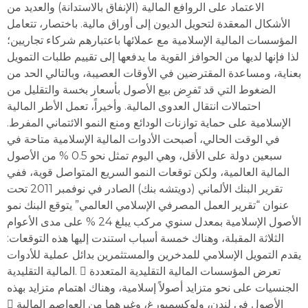
الاعتماد على الروافع المالية (الإنفاق بالاستدانة) والعديد من
الأشكال المعقدة لتحويل الديون إلى أوراق مالية. باختصار، تتعامل
المؤسسات المالية الإسلامية مع عملائھا باعتبارھم شركاء تجاريين؛
لذا فإنھا لديھا من الحوافز القوية ما يدفعھا إلى تقييم طلبات التمويل
بعناية، ومساعدة المقترضين في الأوقات العصيبة، وبالتالي الحد من
الضغوط التي قد تَفرِض بيع الأصول بأسعار بخسة والتقليل من
احتمالات انتقال العدوى المالية. وأخيراً، تعمل الأطر المالية
الإسلامية على حماية توازنات الودائع ومنع النمو الائتماني المفرط.
في الوقت الحالي، أصبحت الأدوات المالية الإسلامية متاحة في
سبعين دولة على الأقل، وھي اليوم تمثل نحو 0.5 % من الأصول
المالية العالمية، ولكن توقعات النمو السريع المتواصل قوية، ففي
تقرير البنك الألماني (دويتشه بنك) الصادر في نوفمبر 2011 تحت
عنوان “تقرير العمل المصرفي الإسلامي العالمي” يتوقع البنك نمو
الأصول الإسلامية بمعدل سنوي مركب يبلغ 24 % على مدى الأعوام
الثلاثة المقبلة، وھناك خمسة أسباب استندت إليھا ھذه التوقعات:
يقدم التمويل الإسلامي للمدخرين والمستثمرين بدائل عملية للأدوات
المالية التقليدية.  تعرض المؤسسات المالية التقليدية المتعددة
الجنسيات على نحو متزايد أصولاً إسلامية، وھناك اھتمام متزايد بھذه
 الأصول في لندن، ولوكسمبورغ، وغيرھما من العواصم المالية