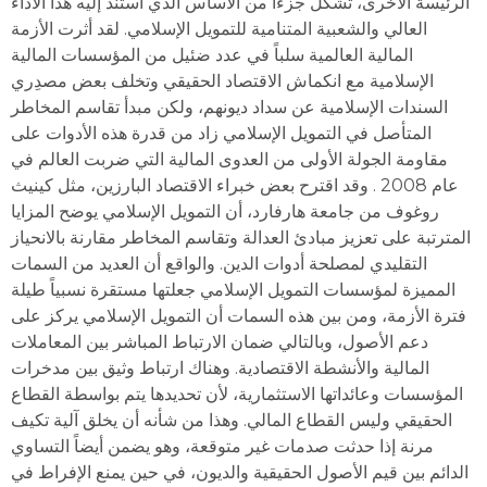
الرئيسة الأخرى، تشكل جزءاً من الأساس الذي استند إليه ھذا الأداء
العالي والشعبية المتنامية للتمويل الإسلامي. لقد أثرت الأزمة
المالية العالمية سلباً في عدد ضئيل من المؤسسات المالية
الإسلامية مع انكماش الاقتصاد الحقيقي وتخلف بعض مصدِري
السندات الإسلامية عن سداد ديونھم، ولكن مبدأ تقاسم المخاطر
المتأصل في التمويل الإسلامي زاد من قدرة ھذه الأدوات على
مقاومة الجولة الأولى من العدوى المالية التي ضربت العالم في
عام 2008 . وقد اقترح بعض خبراء الاقتصاد البارزين، مثل كينيث
روغوف من جامعة ھارفارد، أن التمويل الإسلامي يوضح المزايا
المترتبة على تعزيز مبادئ العدالة وتقاسم المخاطر مقارنة بالانحياز
التقليدي لمصلحة أدوات الدين. والواقع أن العديد من السمات
المميزة لمؤسسات التمويل الإسلامي جعلتھا مستقرة نسبياً طيلة
فترة الأزمة، ومن بين ھذه السمات أن التمويل الإسلامي يركز على
دعم الأصول، وبالتالي ضمان الارتباط المباشر بين المعاملات
المالية والأنشطة الاقتصادية. وھناك ارتباط وثيق بين مدخرات
المؤسسات وعائداتھا الاستثمارية، لأن تحديدھا يتم بواسطة القطاع
الحقيقي وليس القطاع المالي. وھذا من شأنه أن يخلق آلية تكيف
مرنة إذا حدثت صدمات غير متوقعة، وھو يضمن أيضاً التساوي
الدائم بين قيم الأصول الحقيقية والديون، في حين يمنع الإفراط في