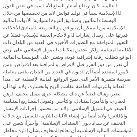
العالمية. كان ارتفاع أسعار السلع الأساسية في بعض الدول
الإسلامية سبباً في توليد فوائض لابد من تخصيصھا من خلال 
الوسطاء الماليين وصناديق الثروة السيادية. الأدوات المالية
الإسلامية من الممكن أن تتوافق مع الشريعة- المبادئ الأخلاقية
والأحكام الدينية للإسلام- فضلا عن  قدرتھا على إرسال إشارات
التغيير المتوافقة مع التطورات الأخيرة في العديد من البلدان ذات
الأغلبية المسلمة. ولكن تحقيق إمكانات التمويل الإسلامي على أرض
الواقع يتطلب رقابة إشرافية قوية، ويتعين على المؤسسات المالية
أن تعزز من دور الفرز قبل الإقراض والمراقبة بعد الإقراض، ومن
الأمور المعقدة أيضاً أن الديون في العديد من البلدان تتلقى معاملة
ضريبية متميزة، الأمر الذي يمنح الروافع المالية الأفضلية على مبدأ
العدالة والترتيبات الخاصة بتقاسم الربح والخسارة، ولابد لھذا أن
يتغير. وھناك فضلاً عن ذلك مشكلة أخرى تتمثل بتخلف الرھن
العقاري، والتأمين المتبادل، والتأجير، وتمويل المشاريع المتناھية
الصِغَر في التمويل الإسلامي؛ ولابد من تحسين إجراءات الإعسار
والإفلاس؛ ولابد أيضاً من إنشاء الآليات اللازمة للتعامل مع حالات
التخلف عن سداد ديون “السندات الإسلامية”. وأخيراً، يتعين على
المؤسسات المالية الإسلامية أن تعالج المخاوف بشأن إدارة مخاطر