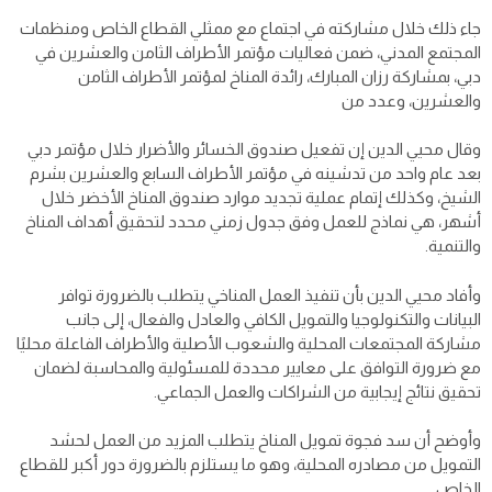
جاء ذلك خلال مشاركته في اجتماع مع ممثلي القطاع الخاص ومنظمات
المجتمع المدني، ضمن فعاليات مؤتمر الأطراف الثامن والعشرين في
دبي، بمشاركة رزان المبارك، رائدة المناخ لمؤتمر الأطراف الثامن
والعشرين، وعدد من
وقال محيي الدين إن تفعيل صندوق الخسائر والأضرار خلال مؤتمر دبي
بعد عام واحد من تدشينه في مؤتمر الأطراف السابع والعشرين بشرم
الشيخ، وكذلك إتمام عملية تجديد موارد صندوق المناخ الأخضر خلال
أشهر، هي نماذج للعمل وفق جدول زمني محدد لتحقيق أهداف المناخ
والتنمية.
وأفاد محيي الدين بأن تنفيذ العمل المناخي يتطلب بالضرورة توافر
البيانات والتكنولوجيا والتمويل الكافي والعادل والفعال، إلى جانب
مشاركة المجتمعات المحلية والشعوب الأصلية والأطراف الفاعلة محليًا
مع ضرورة التوافق على معايير محددة للمسئولية والمحاسبة لضمان
تحقيق نتائج إيجابية من الشراكات والعمل الجماعي.
وأوضح أن سد فجوة تمويل المناخ يتطلب المزيد من العمل لحشد
التمويل من مصادره المحلية، وهو ما يستلزم بالضرورة دور أكبر للقطاع
الخاص.