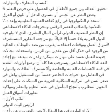
اكتساب المعارف والمهارات.
6. تحقيق العدالة بين جميع الأطفال في الحصول على فرص التعلم
بغض النظر عن الجنس أو مستوى الدخل أو اللون أو العرق.
7. استخدام التكنولوجيا في رفع كفاءة العملية التعليمية وإعداد
التلاميذ والطلاب للعصر الرقمي ومخرجات الذكاء الاصطناعي.
إن النظر للتصنيف الدولي لرأس المال البشري، الذي لا تبلو فيه
الدول العربية بلاءً حسناً إلا قليلاً، مع مراجعة التقارير المستشرفة
لأسواق العمل وتوقعات اختفاء ما يقترب من نصف الوظائف الحالية
من الوجود في خلال أقل من عقدين من الزمن، واستحداث مجالات
جديدة للعمل تعتمد على مهارات مبتكرة وقدرات مبدعة مع إجادة
للغة الذكاء الاصطناعي، يستوجب هذا كله أن توضع أولويات التقدم
في قمة الاهتمامات العامة والخاصة وألا تستنزف الطاقات والموارد
في التعامل مع احتياجات الحاضر خصماً من المستقبل. ولعل في
صغر السن في التركيبة السكانية العربية من الممكنات على إحداث
التغيير المطلوب بالنجاح المأمول في نظم التعليم والتعلم ومواكبة
تطورات أسواق العمل.
– النائب الأول
لرئيس البنك الدولي
– الآراء الواردة في هذا المقال لا تعبر بالضرورة عن رأي