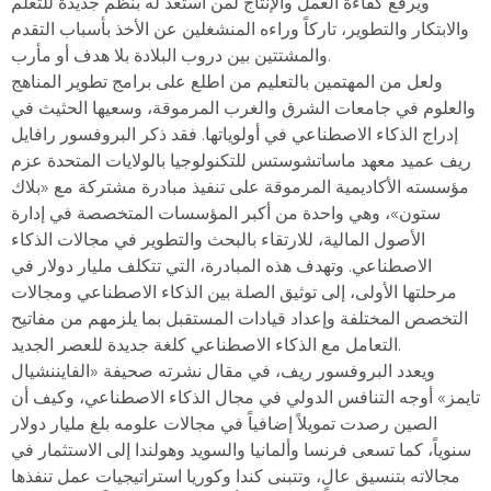
ويرفع كفاءة العمل والإنتاج لمن استعد له بنظم جديدة للتعلم
والابتكار والتطوير، تاركاً وراءه المنشغلين عن الأخذ بأسباب التقدم
والمشتتين بين دروب البلادة بلا هدف أو مأرب.
ولعل من المهتمين بالتعليم من اطلع على برامج تطوير المناهج
والعلوم في جامعات الشرق والغرب المرموقة، وسعيها الحثيث في
إدراج الذكاء الاصطناعي في أولوياتها. فقد ذكر البروفسور رافايل
ريف عميد معهد ماساتشوستس للتكنولوجيا بالولايات المتحدة عزم
مؤسسته الأكاديمية المرموقة على تنفيذ مبادرة مشتركة مع «بلاك
ستون»، وهي واحدة من أكبر المؤسسات المتخصصة في إدارة
الأصول المالية، للارتقاء بالبحث والتطوير في مجالات الذكاء
الاصطناعي. وتهدف هذه المبادرة، التي تتكلف مليار دولار في
مرحلتها الأولى، إلى توثيق الصلة بين الذكاء الاصطناعي ومجالات
التخصص المختلفة وإعداد قيادات المستقبل بما يلزمهم من مفاتيح
التعامل مع الذكاء الاصطناعي كلغة جديدة للعصر الجديد.
ويعدد البروفسور ريف، في مقال نشرته صحيفة «الفايننشيال
تايمز» أوجه التنافس الدولي في مجال الذكاء الاصطناعي، وكيف أن
الصين رصدت تمويلاً إضافياً في مجالات علومه بلغ مليار دولار
سنوياً، كما تسعى فرنسا وألمانيا والسويد وهولندا إلى الاستثمار في
مجالاته بتنسيق عالٍ، وتتبنى كندا وكوريا استراتيجيات عمل تنفذها