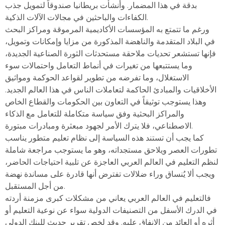
بدقة في هذا المضمار. وأنشأت بريطانيا صندوقاً لتمويل جذب
الكفاءات والباحثين في مجالات الآلات الذكية.
ورغم ما تتمتع به المؤسسات الأكاديمية المرموقة ومراكز البحث
في البلاد المتقدمة والناهضة المذكورة من مزايا وإمكانات وتمويل،
فإنها تستشعر تحديات ملاحقة مستحدثات الثورة الصناعية الجديدة،
وما يستتبعها من تغيرات في أنماط التعامل واحتمالات سوء
الاستغلال، وما تفرضه من تطوير لقواعد الحوكمة ومواثيق
الأخلاقيات والمبادئ الحاكمة لتعاملات الناس في هذا العالم الجديد.
وهذا يستوجب توثيقاً في التعاون بين الحكومات والقطاع الخاص
والمراكز البحثية وفق سياسة متكاملة للتعامل مع الذكاء
الاصطناعي، فلا يترك الأمر لجهود مبعثرة ومبادرات مبتورة.
كما يجب أن تستند هذه السياسة إلى نظام تعليم متطور يناسب
تطورات العصر ويلاحق مستجداته، وهو ما يستوجب مراجعة شاملة
لنظم التعليم في العالم العربي العاجزة عن تلبية احتياجات الحاضر،
ويجب ألا يُنساق وراء ضلالات تفترض أنها قادرة على مساندة نهضة
من أجل المستقبل.
فالتعليم في العالم العربي يعاني من مشكلات كبرى مزمنة أردته
في الدرك الأسفل من التصنيفات الدولية سواء عن نوعية التعليم أو
أثره أو العائد من الإنفاق عليه. وقد لخص تقرير حديث للبنك الدولي