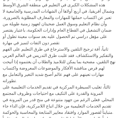
هذه المشكلات الكبرى في التعليم في منطقة الشرق الأوسط
وشمال أفريقيا، في أربع: أولاها أن الشهادات المدرسية والجامعية لا
تعبر عن اكتساب حملتها للمهارات والمعارف المطلوبة بالضرورة،
وأن نظام التعليم وسوق العمل ضحيتان لعهود زمنية طويلة من
ضمان التشغيل في القطاع العام وإدارات الحكومة، باعتبار يقتصر
على مؤهل دراسي تم الحصول عليه بعد سنوات معينة تطول أو
تقصر دون التفات لتميز في مهارة.
ثانياً، آفة ترجيح التلقين والاسترجاع في طرق التعليم على الفهم
والتفكير والاستكشاف. فقد غلبت طرق التدريس في العالم العربي
نهج التلقين، مضحية بما يمكن للتلاميذ والطلاب أن يغتنموه إذا أتيحت
لهم فرص مناقشة الأفكار والموضوعات المعروضة واكتساب
مهارات تعينهم على فهم عالم أصبح شديد التغير والتعامل مع
تطوراته.
ثالثاً، تغليب السيطرة المركزية في تقديم الخدمات التعليمية على
المرونة والقدرة على التكيف مع احتياجات وظروف المجتمع
المحلي. فعلى الرغم من جهود متنوعة في منح قدر من المرونة في
تقديم الخدمات التعليمية من خلال اتباع اللامركزية، فإن الداء جاء
متبايناً لقصور الموارد وافتقاد معايير المتابعة والمحاسبة والحوكمة.