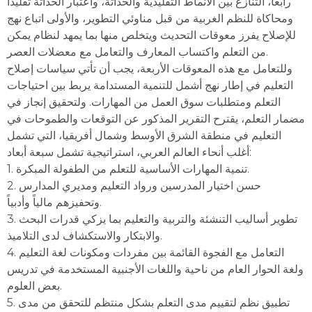
رابعاً، التنازع بين الأنماط التقليدية والحداثة، واعتبار الحداثة تقليداً
ومحاكاة للنظم الغربية من قبل مناوئي التطوير، والأولى اتباع نهج
للإصلاح يفرز معوقات التحديث ويتخلص منها بما يمهد لنظام يمكن
من التعلم واكتساب المعارف والتعامل مع معضلات العصر.
وللتعامل مع هذه المعوقات الأربعة، يجب أن تأتي سياسات إصلاح
التعليم في إطار نهج أشمل للتنمية المستدامة يربط بين احتياجات
التعلم ومتطلبات سوق العمل من المهارات. ولتحقيق إنجاز في
مضمار التعلم، يقترح التقرير المذكور عن التوقعات والطموحات في
التعليم في منطقة الشرق الأوسط وشمال أفريقيا، التي تشمل
أغلب أنحاء العالم العربي، استراتيجية تشمل سبعة أبعاد:
1. تنمية المهارات الأساسية للتعلم من الطفولة المبكرة.
2. حسن اختيار المدرسين ورواد التعليم ومديري المدارس
وتحفيزهم مالياً وأدبياً.
3. تطوير أساليب التنشئة والتربية والتعليم بما يزكي قدرات البحث
والابتكار والاستكشاف لدى التلاميذ.
4. التعامل مع الفجوة القائمة بين مفردات ومكونات لغة التعليم
ولغة الحوار العام من ناحية واللغات الأجنبية المستخدمة في تدريس
بعض العلوم.
5. تطبيق نظم لتقييم مدى التعلم بشكل منتظم للتحقق من مدى